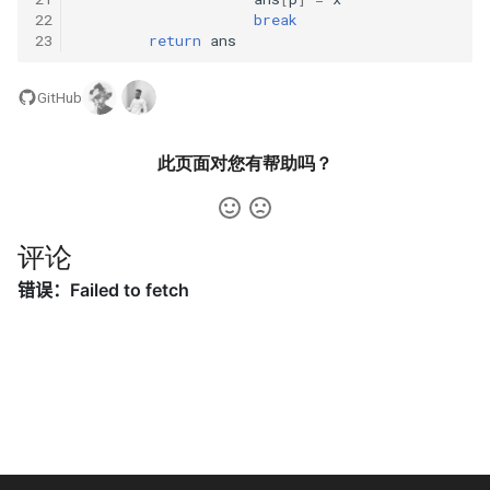
31. 最近最少使用缓存
34. 在排序数组中查找元素的
34. 二叉树中和为某一值的路
22
break
第一个和最后一个位置
径
23
return
ans
32. 有效的变位词
35. 搜索插入位置
35. 复杂链表的复制
GitHub
33. 变位词组
36. 有效的数独
36. 二叉搜索树与双向链表
此页面对您有帮助吗？
34. 外星语言是否排序
37. 解数独
37. 序列化二叉树
35. 最小时间差
38. 外观数列
38. 字符串的排列
评论
36. 后缀表达式
39. 组合总和
39. 数组中出现次数超过一半
37. 小行星碰撞
的数字
40. 组合总和 II
38. 每日温度
40. 最小的 k 个数
41. 缺失的第一个正数
39. 直方图最大矩形面积
41. 数据流中的中位数
42. 接雨水
40. 矩阵中最大的矩形