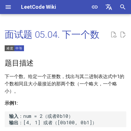
LeetCode Wiki
正
English
在
中文
面试题 05.04. 下一个数
1. 两数之和
3. 数组中重复的数字
1. 整数除法
题目描述
初
始
2. 两数相加
4. 二维数组中的查找
2. 二进制加法
解法
题目描述
化
3. 无重复字符的最长子串
5. 替换空格
3. 前 n 个数字二进制中 1 的个
方法一：位运算
搜
数
下一个数。给定一个正整数，找出与其二进制表达式中1的
4. 寻找两个正序数组的中位数
6. 从尾到头打印链表
索
个数相同且大小最接近的那两个数（一个略大，一个略
4. 只出现一次的数字
小）。
引
5. 最长回文子串
7. 重建二叉树
示例1:
擎
5. 单词长度的最大乘积
6. Z 字形变换
9. 用两个栈实现队列
 输入
6. 排序数组中两个数字之和
 输出
7. 整数反转
10.1. 斐波那契数列