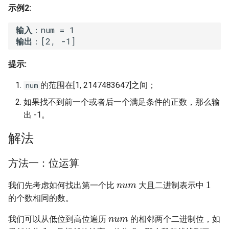
7. 数组中和为 0 的三个数
示例2:
8. 字符串转换整数 (atoi)
10.2. 青蛙跳台阶问题
8. 和大于等于 target 的最短子
 输入
数组
9. 回文数
11. 旋转数组的最小数字
 输出
提示:
9. 乘积小于 K 的子数组
10. 正则表达式匹配
12. 矩阵中的路径
的范围在[1, 2147483647]之间；
num
10. 和为 k 的子数组
11. 盛最多水的容器
13. 机器人的运动范围
如果找不到前一个或者后一个满足条件的正数，那么输
出 -1。
11. 和 1 个数相同的子数组
12. 整数转罗马数字
14.1. 剪绳子
解法
12. 左右两边子数组的和相等
13. 罗马数字转整数
14.2. 剪绳子 II
方法一：位运算
13. 二维子矩阵的和
14. 最长公共前缀
15. 二进制中 1 的个数
n
u
m
1
我们先考虑如何找出第一个比
大且二进制表示中
14. 字符串中的变位词
15. 三数之和
16. 数值的整数次方
的个数相同的数。
n
u
m
15. 字符串中的所有变位词
16. 最接近的三数之和
17. 打印从 1 到最大的 n 位数
我们可以从低位到高位遍历
的相邻两个二进制位，如
1
0