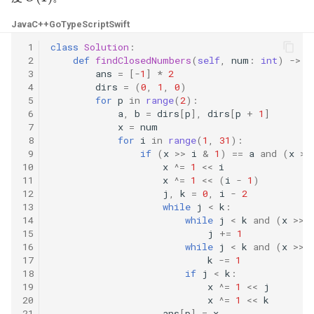
23. 两个链表的第一个重合节
Java
C++
Go
TypeScript
Swift
点
26. 删除有序数组中的重复项
28. 对称的二叉树
 1
class
Solution
:
 2
def
findClosedNumbers
(
self
,
num
:
int
)
->
L
24. 反转链表
27. 移除元素
29. 顺时针打印矩阵
 3
ans
=
[
-
1
]
*
2
 4
dirs
=
(
0
,
1
,
0
)
25. 链表中的两数相加
28. 找出字符串中第一个匹配
30. 包含 min 函数的栈
 5
for
p
in
range
(
2
):
 6
a
,
b
=
dirs
[
p
],
dirs
[
p
+
1
]
项的下标
 7
x
=
num
26. 重排链表
31. 栈的压入、弹出序列
 8
for
i
in
range
(
1
,
31
):
29. 两数相除
 9
if
(
x
>>
i
&
1
)
==
a
and
(
x
>>
27. 回文链表
32.1. 从上到下打印二叉树
10
x
^=
1
<<
i
11
x
^=
1
<<
(
i
-
1
)
30. 串联所有单词的子串
12
j
,
k
=
0
,
i
-
2
28. 展平多级双向链表
32.2. 从上到下打印二叉树 II
13
while
j
<
k
:
31. 下一个排列
14
while
j
<
k
and
(
x
>>
29. 排序的循环链表
15
j
+=
1
32.3. 从上到下打印二叉树 III
16
while
j
<
k
and
(
x
>>
32. 最长有效括号
17
k
-=
1
30. 插入、删除和随机访问都
33. 二叉搜索树的后序遍历序
18
if
j
<
k
:
是 O(1) 的容器
33. 搜索旋转排序数组
列
19
x
^=
1
<<
j
20
x
^=
1
<<
k
21
ans
[
p
]
=
x