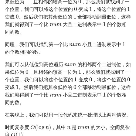
果低位为
，且相邻的较高一位为
，那么我们就找到了一
0
1
1
16. 不含重复字符的最长子字
17. 电话号码的字母组合
18. 删除链表的节点
个位置，我们可以将这个位置的
变成
，将这个位置的
0
1
符串
变成
。然后我们把其余低位的
全部移动到最低位，这样
n
u
m
1
18. 四数之和
19. 正则表达式匹配
我们就得到了一个比
大且二进制表示中
的个数相
17. 含有所有字符的最短字符
同的数。
串
19. 删除链表的倒数第 N 个结
20. 表示数值的字符串
n
u
m
1
点
同理，我们可以找到第一个比
小且二进制表示中
18. 有效的回文
21. 调整数组顺序使奇数位于
的个数相同的数。
n
u
m
20. 有效的括号
偶数前面
我们可以从低位到高位遍历
的相邻两个二进制位，如
19. 最多删除一个字符得到回
0
1
果低位为
，且相邻的较高一位为
，那么我们就找到了一
文
1
0
0
21. 合并两个有序链表
22. 链表中倒数第 k 个节点
个位置，我们可以将这个位置的
变成
，将这个位置的
1
0
变成
。然后我们把其余低位的
全部移动到最低位，这样
n
u
m
20. 回文子字符串的个数
22. 括号生成
24. 反转链表
1
我们就得到了一个比
小且二进制表示中
的个数相
同的数。
21. 删除链表的倒数第 n 个结
23. 合并 K 个升序链表
25. 合并两个排序的链表
点
在实现上，我们可以用一段代码来统一处理以上两种情况。
24. 两两交换链表中的节点
26. 树的子结构
n
n
u
m
O
(
log
n
)
22. 链表中环的入口节点
时间复杂度
，其中
是
的大小。空间复杂
O
(
1
)
25. K 个一组翻转链表
27. 二叉树的镜像
度
。