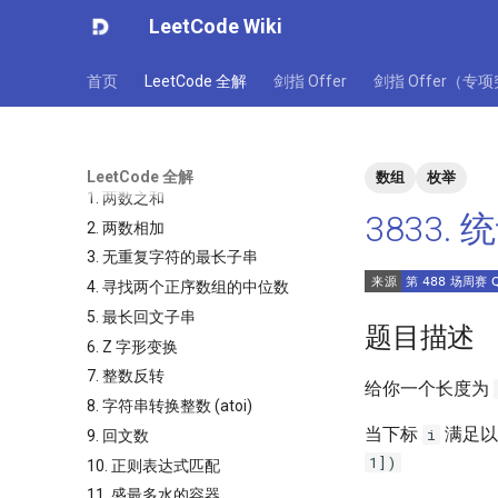
LeetCode Wiki
首页
LeetCode 全解
剑指 Offer
剑指 Offer（专
LeetCode 全解
数组
枚举
1. 两数之和
3833
2. 两数相加
3. 无重复字符的最长子串
4. 寻找两个正序数组的中位数
5. 最长回文子串
题目描述
6. Z 字形变换
7. 整数反转
给你一个长度为
8. 字符串转换整数 (atoi)
当下标
满足以
i
9. 回文数
1])
10. 正则表达式匹配
11. 盛最多水的容器