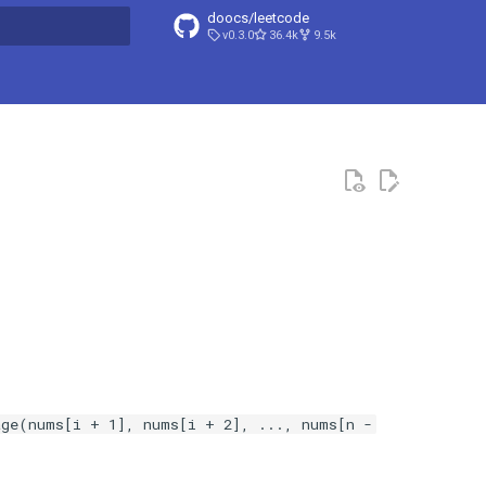
doocs/leetcode
v0.3.0
36.4k
9.5k
搜索引擎
age(nums[i + 1], nums[i + 2], ..., nums[n -