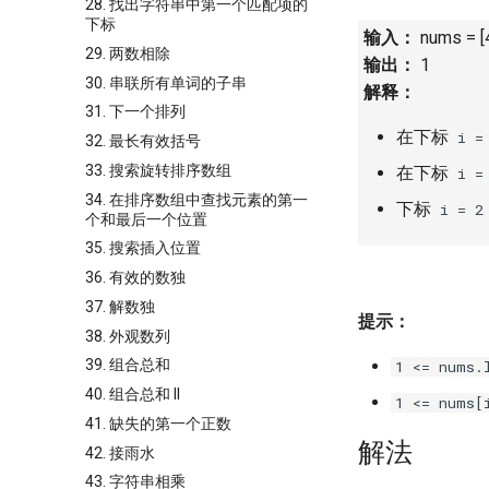
28. 找出字符串中第一个匹配项的
下标
输入：
nums = [4
29. 两数相除
输出：
1
30. 串联所有单词的子串
解释：
31. 下一个排列
在下标
i =
32. 最长有效括号
33. 搜索旋转排序数组
在下标
i =
34. 在排序数组中查找元素的第一
下标
i = 2
个和最后一个位置
35. 搜索插入位置
36. 有效的数独
37. 解数独
提示：
38. 外观数列
39. 组合总和
1 <= nums.
40. 组合总和 II
1 <= nums[
41. 缺失的第一个正数
解法
42. 接雨水
43. 字符串相乘