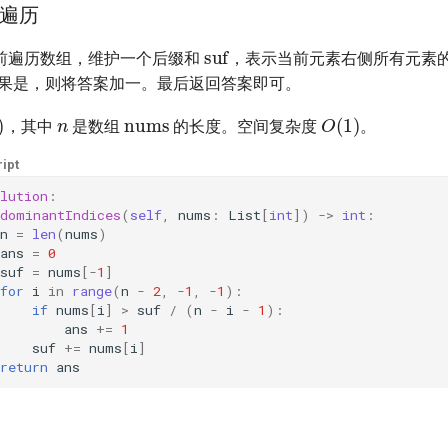
遍历
suf
前遍历数组，维护一个后缀和
，表示当前元素右侧所有元素
1
果是，则将答案加一。最后返回答案即可。
n
nums
)
O
(
1
)
，其中
是数组
的长度。空间复杂度
。
ipt
lution
:
dominantIndices
(
self
,
nums
:
List
[
int
])
->
int
:
n
=
len
(
nums
)
ans
=
0
suf
=
nums
[
-
1
]
for
i
in
range
(
n
-
2
,
-
1
,
-
1
):
if
nums
[
i
]
>
suf
/
(
n
-
i
-
1
):
ans
+=
1
suf
+=
nums
[
i
]
return
ans