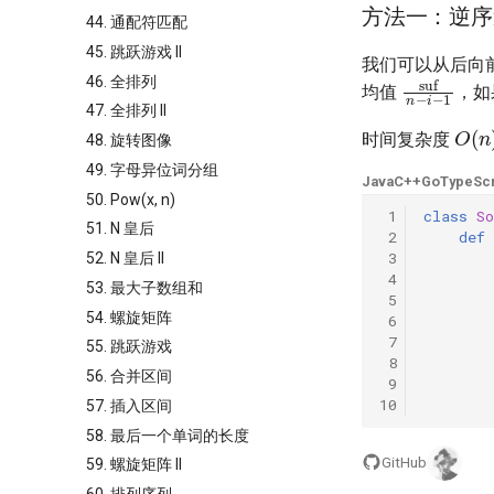
方法一：逆序
44. 通配符匹配
45. 跳跃游戏 II
我们可以从后向
suf
n
−
i
−
46. 全排列
均值
，如
47. 全排列 II
O
(
n
时间复杂度
48. 旋转图像
49. 字母异位词分组
Java
C++
Go
TypeScr
50. Pow(x, n)
 1
class
So
51. N 皇后
 2
def
 3
52. N 皇后 II
 4
53. 最大子数组和
 5
54. 螺旋矩阵
 6
 7
55. 跳跃游戏
 8
56. 合并区间
 9
10
57. 插入区间
58. 最后一个单词的长度
GitHub
59. 螺旋矩阵 II