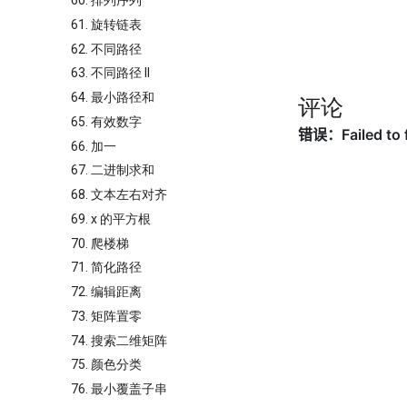
60. 排列序列
61. 旋转链表
62. 不同路径
63. 不同路径 II
64. 最小路径和
评论
65. 有效数字
66. 加一
67. 二进制求和
68. 文本左右对齐
69. x 的平方根
70. 爬楼梯
71. 简化路径
72. 编辑距离
73. 矩阵置零
74. 搜索二维矩阵
75. 颜色分类
76. 最小覆盖子串