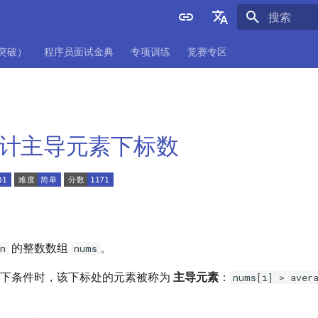
正在初始化
English
项突破）
程序员面试金典
专项训练
竞赛专区
中文
. 统计主导元素下标数
的整数数组
。
n
nums
下条件时，该下标处的元素被称为
主导元素
：
nums[i] > aver