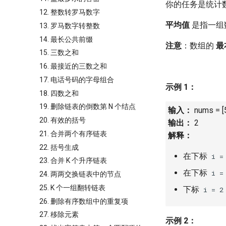
你的任务是统计
12. 整数转罗马数字
平均值
是指一组
13. 罗马数字转整数
14. 最长公共前缀
注意
：数组的
最
15. 三数之和
16. 最接近的三数之和
17. 电话号码的字母组合
示例 1：
18. 四数之和
19. 删除链表的倒数第 N 个结点
输入：
nums = [5
20. 有效的括号
输出：
2
21. 合并两个有序链表
解释：
22. 括号生成
在下标
i =
23. 合并 K 个升序链表
在下标
i =
24. 两两交换链表中的节点
25. K 个一组翻转链表
下标
i = 2
26. 删除有序数组中的重复项
27. 移除元素
示例 2：