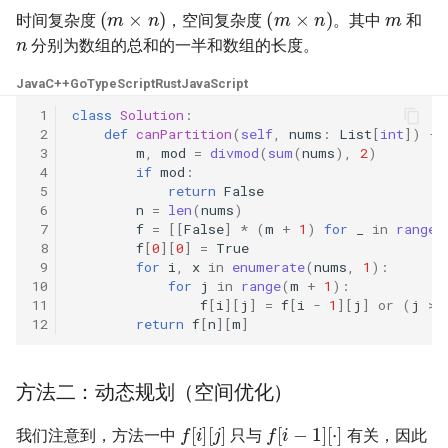
(
m
×
n
)
(
m
×
n
)
23. 两个链表的第一个重合节
4.3. 特定深度节点链表
时间复杂度
，空间复杂度
。其中
和
n
点
28. 对称的二叉树
分别为数组的总和的一半和数组的长度。
4.4. 检查平衡性
Java
C++
Go
TypeScript
Rust
JavaScript
24. 反转链表
29. 顺时针打印矩阵
4.5. 合法二叉搜索树
 1
class
Solution
:
 2
def
canPartition
(
self
,
nums
:
List
[
int
])
->
25. 链表中的两数相加
30. 包含 min 函数的栈
 3
m
,
mod
=
divmod
(
sum
(
nums
),
2
)
4.6. 后继者
 4
if
mod
:
26. 重排链表
31. 栈的压入、弹出序列
 5
return
False
 6
n
=
len
(
nums
)
4.8. 首个共同祖先
 7
f
=
[[
False
]
*
(
m
+
1
)
for
_
in
range
(
27. 回文链表
32.1. 从上到下打印二叉树
 8
f
[
0
][
0
]
=
True
4.9. 二叉搜索树序列
 9
for
i
,
x
in
enumerate
(
nums
,
1
):
28. 展平多级双向链表
32.2. 从上到下打印二叉树 II
10
for
j
in
range
(
m
+
1
):
11
f
[
i
][
j
]
=
f
[
i
-
1
][
j
]
or
(
j
>=
4.10. 检查子树
12
return
f
[
n
][
m
]
29. 排序的循环链表
32.3. 从上到下打印二叉树 III
4.12. 求和路径
30. 插入、删除和随机访问都
33. 二叉搜索树的后序遍历序
方法二：动态规划（空间优化）
是 O(1) 的容器
列
5.1. 插入
f
[
i
]
[
j
]
f
[
i
−
1
]
[
⋅
]
我们注意到，方法一中
只与
有关，因此