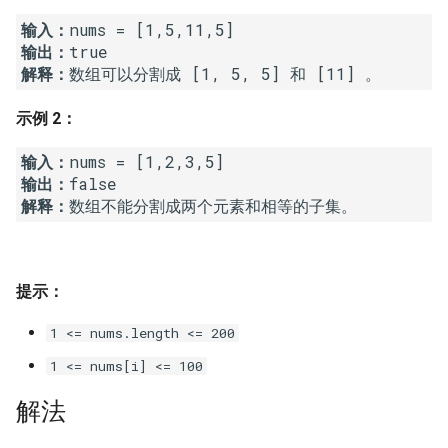
7. 数组中和为 0 的三个数
输入：
10.2. 青蛙跳台阶问题
1.8. 零矩阵
输出：
8. 和大于等于 target 的最短子
解释：
数组可以分割成 [1, 5, 5] 和 [11] 。
数组
11. 旋转数组的最小数字
1.9. 字符串轮转
示例 2：
9. 乘积小于 K 的子数组
12. 矩阵中的路径
2.1. 移除重复节点
输入：
10. 和为 k 的子数组
13. 机器人的运动范围
2.2. 返回倒数第 k 个节点
输出：
解释：
11. 和 1 个数相同的子数组
14.1. 剪绳子
2.3. 删除中间节点
12. 左右两边子数组的和相等
14.2. 剪绳子 II
2.4. 分割链表
提示：
13. 二维子矩阵的和
15. 二进制中 1 的个数
2.5. 链表求和
1 <= nums.length <= 200
1 <= nums[i] <= 100
14. 字符串中的变位词
16. 数值的整数次方
2.6. 回文链表
解法
15. 字符串中的所有变位词
17. 打印从 1 到最大的 n 位数
2.7. 链表相交