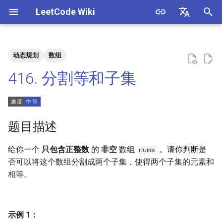
LeetCode Wiki
正
English
在
中文
动态规划
数组
题目描述
3. 数组中重复的数字
1. 整数除法
1.1. 判定字符是否唯一
初
416. 分割等和子集
始
解法
4. 二维数组中的查找
2. 二进制加法
1.2. 判定是否互为字符重排
化
5. 替换空格
3. 前 n 个数字二进制中 1 的个
1.3. URL 化
方法一：动态规划
搜
题目描述
数
6. 从尾到头打印链表
1.4. 回文排列
方法二：动态规划（空间优
索
给你一个
只包含正整数
的
非空
数组
。请你判断是
nums
4. 只出现一次的数字
化）
引
否可以将这个数组分割成两个子集，使得两个子集的元素和
7. 重建二叉树
1.5. 一次编辑
相等。
擎
5. 单词长度的最大乘积
9. 用两个栈实现队列
1.6. 字符串压缩
6. 排序数组中两个数字之和
10.1. 斐波那契数列
1.7. 旋转矩阵
示例 1：