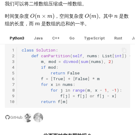
31. 最近最少使用缓存
34. 二叉树中和为某一值的路
5.2. 二进制数转字符串
我们可以将二维数组压缩成一维数组。
n
径
O
(
n
×
m
)
O
(
m
)
时间复杂度
，空间复杂度
。其中
是数
m
32. 有效的变位词
5.3. 翻转数位
组的长度，而
是数组的总和的一半。
35. 复杂链表的复制
33. 变位词组
5.4. 下一个数
Python3
Java
C++
Go
TypeScript
Rust
J
36. 二叉搜索树与双向链表
34. 外星语言是否排序
5.6. 整数转换
 1
class
Solution
:
37. 序列化二叉树
 2
def
canPartition
(
self
,
nums
:
List
[
int
])
->
35. 最小时间差
 3
m
,
mod
=
divmod
(
sum
(
nums
),
2
)
5.7. 配对交换
 4
if
mod
:
38. 字符串的排列
 5
return
False
36. 后缀表达式
5.8. 绘制直线
 6
f
=
[
True
]
+
[
False
]
*
m
39. 数组中出现次数超过一半
 7
for
x
in
nums
:
37. 小行星碰撞
 8
for
j
in
range
(
m
,
x
-
1
,
-
1
):
的数字
8.1. 三步问题
 9
f
[
j
]
=
f
[
j
]
or
f
[
j
-
x
]
10
return
f
[
m
]
38. 每日温度
40. 最小的 k 个数
8.2. 迷路的机器人
GitHub
39. 直方图最大矩形面积
41. 数据流中的中位数
8.3. 魔术索引
40. 矩阵中最大的矩形