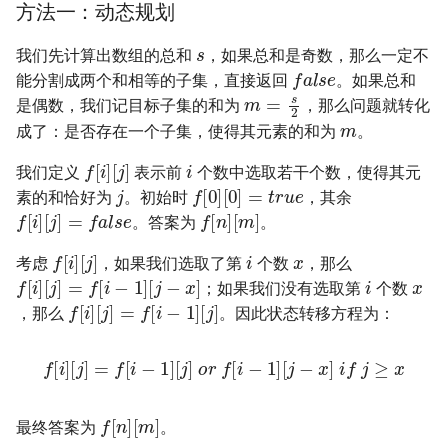
方法一：动态规划
16. 不含重复字符的最长子字
18. 删除链表的节点
2.8. 环路检测
s
符串
我们先计算出数组的总和
，如果总和是奇数，那么一定不
f
a
l
s
e
19. 正则表达式匹配
3.1. 三合一
能分割成两个和相等的子集，直接返回
。如果总和
m
=
s
2
17. 含有所有字符的最短字符
是偶数，我们记目标子集的和为
，那么问题就转化
m
串
20. 表示数值的字符串
3.2. 栈的最小值
成了：是否存在一个子集，使得其元素的和为
。
i
f
[
i
]
[
j
]
18. 有效的回文
21. 调整数组顺序使奇数位于
3.3. 堆盘子
我们定义
表示前
个数中选取若干个数，使得其元
j
f
[
0
]
[
0
]
=
t
r
u
e
偶数前面
素的和恰好为
。初始时
，其余
f
[
i
]
[
j
]
=
f
a
l
s
e
f
[
n
]
[
m
]
19. 最多删除一个字符得到回
3.4. 化栈为队
。答案为
。
x
文
i
22. 链表中倒数第 k 个节点
f
[
i
]
[
j
]
考虑
，如果我们选取了第
个数
，那么
x
i
3.5. 栈排序
f
[
i
]
[
j
]
=
f
[
i
−
1
]
[
j
−
x
]
；如果我们没有选取第
个数
20. 回文子字符串的个数
24. 反转链表
f
[
i
]
[
j
]
=
f
[
i
−
1
]
[
j
]
，那么
。因此状态转移方程为：
3.6. 动物收容所
21. 删除链表的倒数第 n 个结
25. 合并两个排序的链表
f
[
i
]
[
j
]
=
f
[
i
−
1
]
[
j
]
or
f
[
i
−
1
]
[
j
−
x
]
if
j
≥
x
点
4.1. 节点间通路
26. 树的子结构
f
[
n
]
[
m
]
22. 链表中环的入口节点
4.2. 最小高度树
最终答案为
。
27. 二叉树的镜像
m