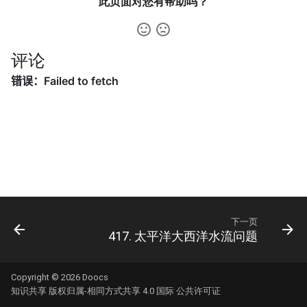
42. 连续子数组的最大和
此页面对您有帮助吗？
8.4. 幂集
41. 滑动窗口的平均值
43. 1 ～ n 整数中 1 出现的次
8.5. 递归乘法
数
评论
42. 最近请求次数
8.6. 汉诺塔问题
44. 数字序列中某一位的数字
43. 往完全二叉树添加节点
8.7. 无重复字符串的排列组合
45. 把数组排成最小的数
44. 二叉树每层的最大值
8.8. 有重复字符串的排列组合
46. 把数字翻译成字符串
45. 二叉树最底层最左边的值
8.9. 括号
47. 礼物的最大价值
46. 二叉树的右侧视图
8.10. 颜色填充
48. 最长不含重复字符的子字
下一页
47. 二叉树剪枝
符串
417. 太平洋大西洋水流问题
8.11. 硬币
48. 序列化与反序列化二叉树
49. 丑数
8.12. 八皇后
Copyright © 2026
Doocs
知识共享 版权归属-相同方式共享 4.0 国际 公共许可证
49. 从根节点到叶节点的路径
50. 第一个只出现一次的字符
8.13. 堆箱子