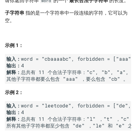
请你返回字符串
的一个
最长合法子字符串
的长度。
word
7. 数组中和为 0 的三个数
10.2. 青蛙跳台阶问题
1.8. 零矩阵
子字符串
指的是一个字符串中一段连续的字符，它可以为
8. 和大于等于 target 的最短子
空。
数组
11. 旋转数组的最小数字
1.9. 字符串轮转
9. 乘积小于 K 的子数组
12. 矩阵中的路径
2.1. 移除重复节点
示例 1：
10. 和为 k 的子数组
13. 机器人的运动范围
2.2. 返回倒数第 k 个节点
输入：
输出：
11. 和 1 个数相同的子数组
14.1. 剪绳子
2.3. 删除中间节点
解释：
总共有 11 个合法子字符串："c", "b", "a", "ba
其他子字符串都要么包含 "aaa" ，要么包含 "cb" 。
12. 左右两边子数组的和相等
14.2. 剪绳子 II
2.4. 分割链表
示例 2：
13. 二维子矩阵的和
15. 二进制中 1 的个数
2.5. 链表求和
输入：
输出：
14. 字符串中的变位词
16. 数值的整数次方
2.6. 回文链表
解释：
总共有 11 个合法子字符串："l" ，"t" ，"c" ，"
15. 字符串中的所有变位词
17. 打印从 1 到最大的 n 位数
2.7. 链表相交