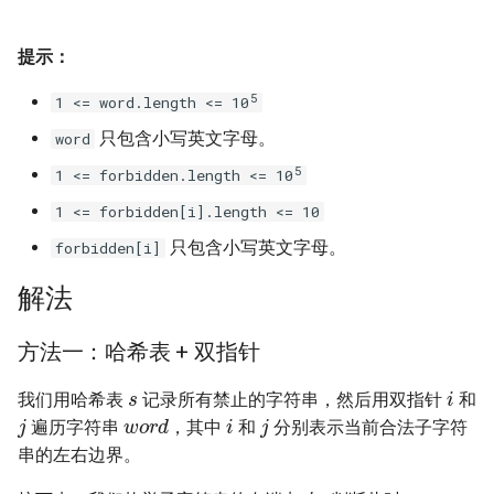
16. 不含重复字符的最长子字
18. 删除链表的节点
2.8. 环路检测
符串
提示：
19. 正则表达式匹配
3.1. 三合一
5
1 <= word.length <= 10
17. 含有所有字符的最短字符
串
20. 表示数值的字符串
3.2. 栈的最小值
只包含小写英文字母。
word
5
1 <= forbidden.length <= 10
18. 有效的回文
21. 调整数组顺序使奇数位于
3.3. 堆盘子
1 <= forbidden[i].length <= 10
偶数前面
19. 最多删除一个字符得到回
3.4. 化栈为队
只包含小写英文字母。
forbidden[i]
文
22. 链表中倒数第 k 个节点
解法
3.5. 栈排序
20. 回文子字符串的个数
24. 反转链表
方法一：哈希表 + 双指针
3.6. 动物收容所
s
21. 删除链表的倒数第 n 个结
25. 合并两个排序的链表
i
我们用哈希表
记录所有禁止的字符串，然后用双指针
和
点
4.1. 节点间通路
j
i
j
w
o
r
d
遍历字符串
，其中
和
分别表示当前合法子字符
26. 树的子结构
22. 链表中环的入口节点
串的左右边界。
4.2. 最小高度树
j
27. 二叉树的镜像