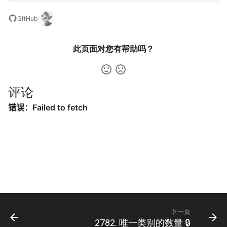
31. 最近最少使用缓存
34. 二叉树中和为某一值的路
5.2. 二进制数转字符串
径
GitHub
32. 有效的变位词
5.3. 翻转数位
35. 复杂链表的复制
此页面对您有帮助吗？
33. 变位词组
5.4. 下一个数
36. 二叉搜索树与双向链表
34. 外星语言是否排序
5.6. 整数转换
评论
37. 序列化二叉树
35. 最小时间差
5.7. 配对交换
38. 字符串的排列
36. 后缀表达式
5.8. 绘制直线
39. 数组中出现次数超过一半
37. 小行星碰撞
的数字
8.1. 三步问题
38. 每日温度
40. 最小的 k 个数
8.2. 迷路的机器人
39. 直方图最大矩形面积
41. 数据流中的中位数
8.3. 魔术索引
下一页
2782. 唯一类别的数量 🔒
40. 矩阵中最大的矩形