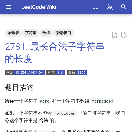
LeetCode Wiki
正
English
在
中文
哈希表
字符串
数组
滑动窗口
题目描述
3. 数组中重复的数字
1. 整数除法
1.1. 判定字符是否唯一
初
2781. 最长合法子字符串
始
解法
4. 二维数组中的查找
2. 二进制加法
1.2. 判定是否互为字符重排
的长度
化
5. 替换空格
3. 前 n 个数字二进制中 1 的个
1.3. URL 化
方法一：哈希表 + 双指针
搜
数
6. 从尾到头打印链表
1.4. 回文排列
索
题目描述
4. 只出现一次的数字
引
7. 重建二叉树
1.5. 一次编辑
给你一个字符串
和一个字符串数组
。
word
forbidden
擎
5. 单词长度的最大乘积
9. 用两个栈实现队列
1.6. 字符串压缩
如果一个字符串不包含
中的任何字符串，我们
forbidden
6. 排序数组中两个数字之和
称这个字符串是
合法
的。
10.1. 斐波那契数列
1.7. 旋转矩阵