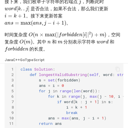
接下来，我们枚举子字符串的右端点
，判断此时
w
o
r
d
[
k
.
.
j
]
23. 两个链表的第一个重合节
4.3. 特定深度节点链表
是否合法，如果不合法，那么我们更新
i
=
k
+
1
点
28. 对称的二叉树
。接下来更新答案
a
n
s
=
max
(
a
n
s
,
j
−
i
+
1
)
4.4. 检查平衡性
。
24. 反转链表
29. 顺时针打印矩阵
O
(
n
×
max
(
|
f
o
r
b
i
d
d
e
n
[
i
]
|
2
)
+
m
)
4.5. 合法二叉搜索树
时间复杂度
，空间
n
m
w
o
r
d
O
(
m
)
25. 链表中的两数相加
30. 包含 min 函数的栈
复杂度
。其中
和
分别表示字符串
和
f
o
r
b
i
d
d
e
n
4.6. 后继者
的长度。
26. 重排链表
31. 栈的压入、弹出序列
Java
C++
Go
TypeScript
4.8. 首个共同祖先
27. 回文链表
32.1. 从上到下打印二叉树
 1
class
Solution
:
 2
def
longestValidSubstring
(
self
,
word
:
str
,
4.9. 二叉搜索树序列
 3
s
=
set
(
forbidden
)
28. 展平多级双向链表
32.2. 从上到下打印二叉树 II
 4
ans
=
i
=
0
4.10. 检查子树
 5
for
j
in
range
(
len
(
word
)):
29. 排序的循环链表
32.3. 从上到下打印二叉树 III
 6
for
k
in
range
(
j
,
max
(
j
-
10
,
i
-
 7
if
word
[
k
:
j
+
1
]
in
s
:
4.12. 求和路径
 8
i
=
k
+
1
30. 插入、删除和随机访问都
33. 二叉搜索树的后序遍历序
 9
break
是 O(1) 的容器
列
5.1. 插入
10
ans
=
max
(
ans
,
j
-
i
+
1
)
11
return
ans