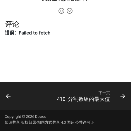
42. 连续子数组的最大和
8.4. 幂集
41. 滑动窗口的平均值
43. 1 ～ n 整数中 1 出现的次
8.5. 递归乘法
数
评论
42. 最近请求次数
8.6. 汉诺塔问题
44. 数字序列中某一位的数字
43. 往完全二叉树添加节点
8.7. 无重复字符串的排列组合
45. 把数组排成最小的数
44. 二叉树每层的最大值
8.8. 有重复字符串的排列组合
46. 把数字翻译成字符串
45. 二叉树最底层最左边的值
8.9. 括号
47. 礼物的最大价值
46. 二叉树的右侧视图
8.10. 颜色填充
48. 最长不含重复字符的子字
下一页
410. 分割数组的最大值
47. 二叉树剪枝
符串
8.11. 硬币
48. 序列化与反序列化二叉树
49. 丑数
8.12. 八皇后
Copyright © 2026
Doocs
知识共享 版权归属-相同方式共享 4.0 国际 公共许可证
49. 从根节点到叶节点的路径
50. 第一个只出现一次的字符
8.13. 堆箱子