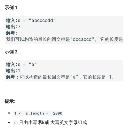
7. 数组中和为 0 的三个数
示例 1:
10.2. 青蛙跳台阶问题
1.8. 零矩阵
8. 和大于等于 target 的最短子
输入:
数组
11. 旋转数组的最小数字
1.9. 字符串轮转
输出:
解释:
9. 乘积小于 K 的子数组
12. 矩阵中的路径
2.1. 移除重复节点
10. 和为 k 的子数组
13. 机器人的运动范围
2.2. 返回倒数第 k 个节点
示例 2:
输入:
11. 和 1 个数相同的子数组
14.1. 剪绳子
2.3. 删除中间节点
输出:
解释：
12. 左右两边子数组的和相等
14.2. 剪绳子 II
2.4. 分割链表
13. 二维子矩阵的和
15. 二进制中 1 的个数
2.5. 链表求和
提示:
14. 字符串中的变位词
16. 数值的整数次方
2.6. 回文链表
1 <= s.length <= 2000
15. 字符串中的所有变位词
17. 打印从 1 到最大的 n 位数
2.7. 链表相交
只由小写
和/或
大写英文字母组成
s