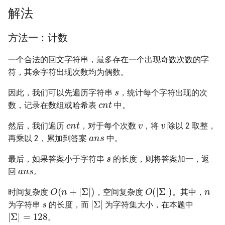
解法
16. 不含重复字符的最长子字
18. 删除链表的节点
2.8. 环路检测
符串
19. 正则表达式匹配
3.1. 三合一
方法一：计数
17. 含有所有字符的最短字符
一个合法的回文字符串，最多存在一个出现奇数次数的字
串
20. 表示数值的字符串
3.2. 栈的最小值
符，其余字符出现次数均为偶数。
s
18. 有效的回文
21. 调整数组顺序使奇数位于
3.3. 堆盘子
因此，我们可以先遍历字符串
，统计每个字符出现的次
c
n
t
偶数前面
数，记录在数组或哈希表
中。
19. 最多删除一个字符得到回
3.4. 化栈为队
v
v
c
n
t
文
22. 链表中倒数第 k 个节点
然后，我们遍历
，对于每个次数
，将
除以 2 取整，
a
n
s
3.5. 栈排序
再乘以 2，累加到答案
中。
20. 回文子字符串的个数
s
24. 反转链表
最后，如果答案小于字符串
的长度，则将答案加一，返
a
n
s
3.6. 动物收容所
21. 删除链表的倒数第 n 个结
25. 合并两个排序的链表
回
。
n
点
O
(
n
+
|
Σ
|
)
O
(
|
Σ
|
)
4.1. 节点间通路
时间复杂度
，空间复杂度
。其中，
s
|
Σ
|
26. 树的子结构
为字符串
的长度，而
为字符集大小，在本题中
22. 链表中环的入口节点
|
Σ
|
=
128
4.2. 最小高度树
。
27. 二叉树的镜像