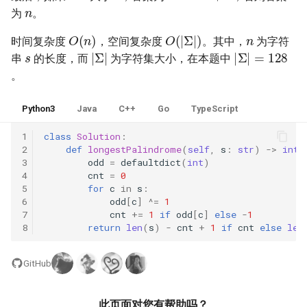
31. 最近最少使用缓存
34. 二叉树中和为某一值的路
5.2. 二进制数转字符串
为
。
径
n
O
(
n
)
O
(
|
Σ
|
)
32. 有效的变位词
5.3. 翻转数位
时间复杂度
，空间复杂度
。其中，
为字符
s
|
Σ
|
|
Σ
|
=
128
35. 复杂链表的复制
串
的长度，而
为字符集大小，在本题中
33. 变位词组
5.4. 下一个数
。
36. 二叉搜索树与双向链表
34. 外星语言是否排序
5.6. 整数转换
Python3
Java
C++
Go
TypeScript
37. 序列化二叉树
1
class
Solution
:
35. 最小时间差
5.7. 配对交换
2
def
longestPalindrome
(
self
,
s
:
str
)
->
int
:
38. 字符串的排列
3
odd
=
defaultdict
(
int
)
36. 后缀表达式
5.8. 绘制直线
4
cnt
=
0
5
for
c
in
s
:
39. 数组中出现次数超过一半
6
odd
[
c
]
^=
1
37. 小行星碰撞
的数字
8.1. 三步问题
7
cnt
+=
1
if
odd
[
c
]
else
-
1
8
return
len
(
s
)
-
cnt
+
1
if
cnt
else
len
38. 每日温度
40. 最小的 k 个数
8.2. 迷路的机器人
GitHub
39. 直方图最大矩形面积
41. 数据流中的中位数
8.3. 魔术索引
此页面对您有帮助吗？
40. 矩阵中最大的矩形