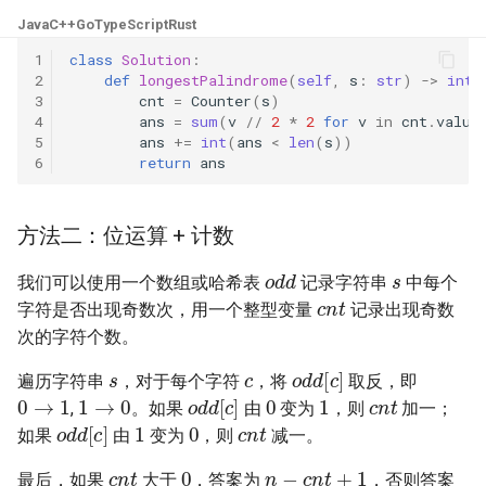
23. 两个链表的第一个重合节
4.3. 特定深度节点链表
Java
C++
Go
TypeScript
Rust
点
28. 对称的二叉树
1
class
Solution
:
4.4. 检查平衡性
2
def
longestPalindrome
(
self
,
s
:
str
)
->
int
:
24. 反转链表
29. 顺时针打印矩阵
3
cnt
=
Counter
(
s
)
4
ans
=
sum
(
v
//
2
*
2
for
v
in
cnt
.
value
4.5. 合法二叉搜索树
5
ans
+=
int
(
ans
<
len
(
s
))
25. 链表中的两数相加
30. 包含 min 函数的栈
6
return
ans
4.6. 后继者
26. 重排链表
31. 栈的压入、弹出序列
4.8. 首个共同祖先
方法二：位运算 + 计数
27. 回文链表
s
32.1. 从上到下打印二叉树
o
d
d
我们可以使用一个数组或哈希表
记录字符串
中每个
4.9. 二叉搜索树序列
c
n
t
28. 展平多级双向链表
32.2. 从上到下打印二叉树 II
字符是否出现奇数次，用一个整型变量
记录出现奇数
4.10. 检查子树
次的字符个数。
s
c
29. 排序的循环链表
o
d
d
[
c
]
32.3. 从上到下打印二叉树 III
遍历字符串
，对于每个字符
，将
取反，即
c
n
t
0
→
1
1
→
0
0
1
o
d
d
[
c
]
4.12. 求和路径
,
。如果
由
变为
，则
加一；
30. 插入、删除和随机访问都
c
n
t
1
0
33. 二叉搜索树的后序遍历序
o
d
d
[
c
]
如果
由
变为
，则
减一。
是 O(1) 的容器
列
5.1. 插入
c
n
t
0
n
−
c
n
t
+
1
最后，如果
大于
，答案为
，否则答案
n