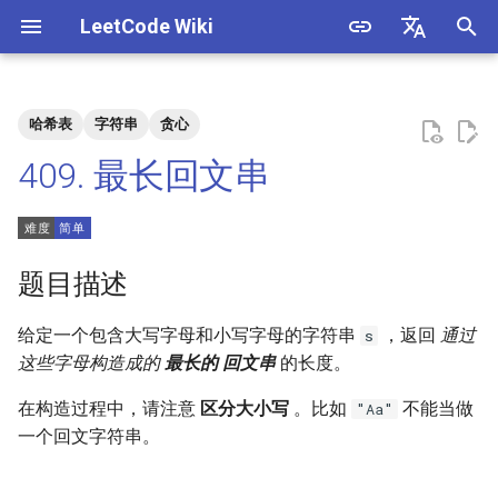
LeetCode Wiki
正
English
在
中文
哈希表
字符串
贪心
题目描述
3. 数组中重复的数字
1. 整数除法
1.1. 判定字符是否唯一
初
409. 最长回文串
始
解法
4. 二维数组中的查找
2. 二进制加法
1.2. 判定是否互为字符重排
化
5. 替换空格
3. 前 n 个数字二进制中 1 的个
1.3. URL 化
方法一：计数
搜
题目描述
数
6. 从尾到头打印链表
1.4. 回文排列
方法二：位运算 + 计数
索
给定一个包含大写字母和小写字母的字符串
，返回
通过
s
4. 只出现一次的数字
引
这些字母构造成的
最长的
回文串
的长度。
7. 重建二叉树
1.5. 一次编辑
擎
5. 单词长度的最大乘积
在构造过程中，请注意
区分大小写
。比如
不能当做
"Aa"
9. 用两个栈实现队列
1.6. 字符串压缩
一个回文字符串。
6. 排序数组中两个数字之和
10.1. 斐波那契数列
1.7. 旋转矩阵