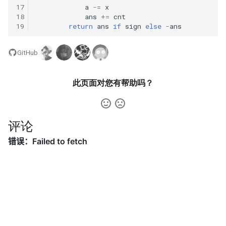
31. 最近最少使用缓存
34. 二叉树中和为某一值的路
5.2. 二进制数转字符串
17
a
-=
x
径
18
ans
+=
cnt
19
return
ans
if
sign
else
-
ans
32. 有效的变位词
5.3. 翻转数位
35. 复杂链表的复制
33. 变位词组
GitHub
5.4. 下一个数
36. 二叉搜索树与双向链表
34. 外星语言是否排序
5.6. 整数转换
此页面对您有帮助吗？
37. 序列化二叉树
35. 最小时间差
5.7. 配对交换
38. 字符串的排列
评论
36. 后缀表达式
5.8. 绘制直线
39. 数组中出现次数超过一半
37. 小行星碰撞
的数字
8.1. 三步问题
38. 每日温度
40. 最小的 k 个数
8.2. 迷路的机器人
39. 直方图最大矩形面积
41. 数据流中的中位数
8.3. 魔术索引
40. 矩阵中最大的矩形