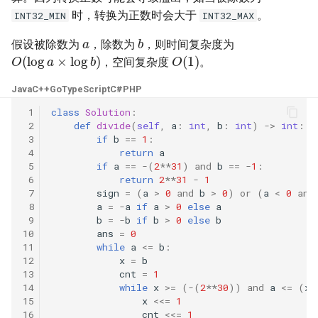
23. 两个链表的第一个重合节
4.3. 特定深度节点链表
时，转换为正数时会大于
。
INT32_MIN
INT32_MAX
点
a
28. 对称的二叉树
b
假设被除数为
，除数为
，则时间复杂度为
4.4. 检查平衡性
O
(
log
a
×
log
b
)
O
(
1
)
24. 反转链表
，空间复杂度
。
29. 顺时针打印矩阵
4.5. 合法二叉搜索树
Java
C++
Go
TypeScript
C#
PHP
25. 链表中的两数相加
30. 包含 min 函数的栈
 1
class
Solution
:
4.6. 后继者
 2
def
divide
(
self
,
a
:
int
,
b
:
int
)
->
int
:
26. 重排链表
31. 栈的压入、弹出序列
 3
if
b
==
1
:
4.8. 首个共同祖先
 4
return
a
27. 回文链表
 5
if
a
==
-
(
2
**
31
)
and
b
==
-
1
:
32.1. 从上到下打印二叉树
 6
return
2
**
31
-
1
4.9. 二叉搜索树序列
 7
sign
=
(
a
>
0
and
b
>
0
)
or
(
a
<
0
and
28. 展平多级双向链表
32.2. 从上到下打印二叉树 II
 8
a
=
-
a
if
a
>
0
else
a
 9
b
=
-
b
if
b
>
0
else
b
4.10. 检查子树
10
ans
=
0
29. 排序的循环链表
32.3. 从上到下打印二叉树 III
11
while
a
<=
b
:
4.12. 求和路径
12
x
=
b
30. 插入、删除和随机访问都
33. 二叉搜索树的后序遍历序
13
cnt
=
1
是 O(1) 的容器
14
while
x
>=
(
-
(
2
**
30
))
and
a
<=
(
x
列
5.1. 插入
15
x
<<=
1
16
cnt
<<=
1