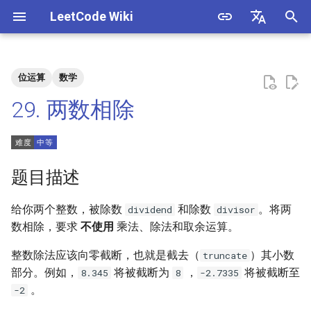
LeetCode Wiki
正
English
在
中文
位运算
数学
题目描述
3. 数组中重复的数字
1. 整数除法
1.1. 判定字符是否唯一
初
29. 两数相除
始
解法
4. 二维数组中的查找
2. 二进制加法
1.2. 判定是否互为字符重排
化
5. 替换空格
3. 前 n 个数字二进制中 1 的个
1.3. URL 化
方法一：模拟 + 快速幂
搜
题目描述
数
6. 从尾到头打印链表
1.4. 回文排列
索
给你两个整数，被除数
和除数
。将两
dividend
divisor
4. 只出现一次的数字
引
数相除，要求
不使用
乘法、除法和取余运算。
7. 重建二叉树
1.5. 一次编辑
擎
5. 单词长度的最大乘积
整数除法应该向零截断，也就是截去（
）其小数
truncate
9. 用两个栈实现队列
1.6. 字符串压缩
部分。例如，
将被截断为
，
将被截断至
8.345
8
-2.7335
6. 排序数组中两个数字之和
。
-2
10.1. 斐波那契数列
1.7. 旋转矩阵