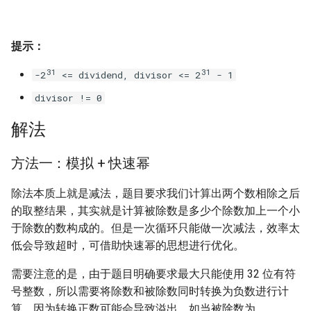
16. 不含重复字符的最长子字
18. 删除链表的节点
2.8. 环路检测
符串
提示：
19. 正则表达式匹配
3.1. 三合一
17. 含有所有字符的最短字符
31
31
-2
<= dividend, divisor <= 2
- 1
串
20. 表示数值的字符串
3.2. 栈的最小值
divisor != 0
18. 有效的回文
21. 调整数组顺序使奇数位于
3.3. 堆盘子
解法
偶数前面
19. 最多删除一个字符得到回
3.4. 化栈为队
方法一：模拟 + 快速幂
文
22. 链表中倒数第 k 个节点
3.5. 栈排序
除法本质上就是减法，题目要求我们计算出两个数相除之后
20. 回文子字符串的个数
24. 反转链表
的取整结果，其实就是计算被除数是多少个除数加上一个小
3.6. 动物收容所
于除数的数构成的。但是一次循环只能做一次减法，效率太
21. 删除链表的倒数第 n 个结
25. 合并两个排序的链表
低会导致超时，可借助快速幂的思想进行优化。
点
4.1. 节点间通路
26. 树的子结构
需要注意的是，由于题目明确要求最大只能使用 32 位有符
22. 链表中环的入口节点
4.2. 最小高度树
号整数，所以需要将除数和被除数同时转换为负数进行计
27. 二叉树的镜像
算。因为转换正数可能会导致溢出，如当被除数为