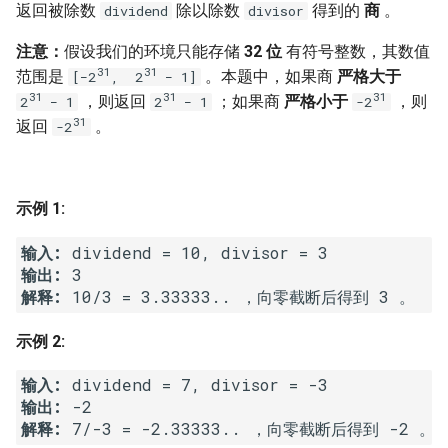
7. 数组中和为 0 的三个数
返回被除数
除以除数
得到的
商
。
dividend
divisor
10.2. 青蛙跳台阶问题
1.8. 零矩阵
注意：
假设我们的环境只能存储
32 位
有符号整数，其数值
8. 和大于等于 target 的最短子
31
31
范围是
。本题中，如果商
严格大于
[−2
, 2
− 1]
数组
11. 旋转数组的最小数字
1.9. 字符串轮转
31
31
31
，则返回
；如果商
严格小于
，则
2
− 1
2
− 1
-2
31
返回
。
9. 乘积小于 K 的子数组
-2
12. 矩阵中的路径
2.1. 移除重复节点
10. 和为 k 的子数组
13. 机器人的运动范围
2.2. 返回倒数第 k 个节点
示例 1:
11. 和 1 个数相同的子数组
14.1. 剪绳子
2.3. 删除中间节点
输入:
输出:
12. 左右两边子数组的和相等
14.2. 剪绳子 II
2.4. 分割链表
解释: 
10/3 = 3.33333.. ，向零截断后得到 3 。
13. 二维子矩阵的和
15. 二进制中 1 的个数
2.5. 链表求和
示例 2:
14. 字符串中的变位词
16. 数值的整数次方
2.6. 回文链表
输入:
输出:
15. 字符串中的所有变位词
17. 打印从 1 到最大的 n 位数
2.7. 链表相交
解释:
 7/-3 = -2.33333.. ，向零截断后得到 -2 。