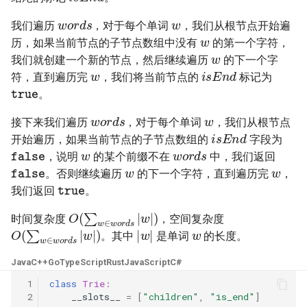
w
23. 两个链表的第一个重合节
4.3. 特定深度节点链表
words
我们遍历
，对于每个单词
，我们从根节点开始遍
w
点
28. 对称的二叉树
历，如果当前节点的子节点数组中没有
的第一个字符，
w
4.4. 检查平衡性
24. 反转链表
我们就创建一个新的节点，然后继续遍历
的下一个字
w
29. 顺时针打印矩阵
isEnd
符，直到遍历完
，我们将当前节点的
标记为
4.5. 合法二叉搜索树
true
25. 链表中的两数相加
。
30. 包含 min 函数的栈
w
words
4.6. 后继者
接下来我们遍历
，对于每个单词
，我们从根节点
isEnd
26. 重排链表
31. 栈的压入、弹出序列
开始遍历，如果当前节点的子节点数组的
字段为
w
false
words
4.8. 首个共同祖先
，说明
的某个前缀不在
中，我们返回
w
w
false
27. 回文链表
32.1. 从上到下打印二叉树
。否则继续遍历
的下一个字符，直到遍历完
，
true
4.9. 二叉搜索树序列
我们返回
。
28. 展平多级双向链表
32.2. 从上到下打印二叉树 II
O
(
∑
w
∈
words
|
w
|
)
4.10. 检查子树
时间复杂度
，空间复杂度
w
O
(
∑
w
∈
words
|
w
|
)
|
w
|
29. 排序的循环链表
32.3. 从上到下打印二叉树 III
。其中
是单词
的长度。
4.12. 求和路径
30. 插入、删除和随机访问都
33. 二叉搜索树的后序遍历序
Java
C++
Go
TypeScript
Rust
JavaScript
C#
是 O(1) 的容器
列
5.1. 插入
 1
class
Trie
:
 2
__slots__
=
[
"children"
,
"is_end"
]