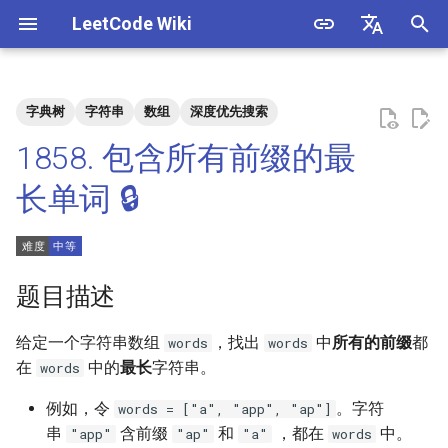
LeetCode Wiki
正
English
在
中文
字典树
字符串
数组
深度优先搜索
题目描述
3. 数组中重复的数字
1. 整数除法
1.1. 判定字符是否唯一
初
1858. 包含所有前缀的最
始
解法
4. 二维数组中的查找
2. 二进制加法
1.2. 判定是否互为字符重排
长单词 🔒
化
5. 替换空格
3. 前 n 个数字二进制中 1 的个
1.3. URL 化
方法一：前缀树
搜
数
6. 从尾到头打印链表
1.4. 回文排列
索
题目描述
4. 只出现一次的数字
引
7. 重建二叉树
1.5. 一次编辑
给定一个字符串数组
，找出
中
所有的前缀
都
words
words
擎
5. 单词长度的最大乘积
在
中的
最长
字符串。
words
9. 用两个栈实现队列
1.6. 字符串压缩
6. 排序数组中两个数字之和
例如，令
。字符
words = ["a", "app", "ap"]
10.1. 斐波那契数列
1.7. 旋转矩阵
串
含前缀
和
，都在
中。
"app"
"ap"
"a"
words