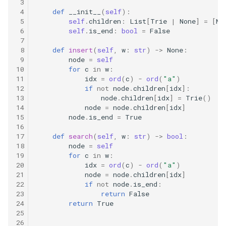
 3
31. 最近最少使用缓存
34. 二叉树中和为某一值的路
5.2. 二进制数转字符串
 4
def
__init__
(
self
):
径
 5
self
.
children
:
List
[
Trie
|
None
]
=
[
No
32. 有效的变位词
5.3. 翻转数位
 6
self
.
is_end
:
bool
=
False
 7
35. 复杂链表的复制
 8
def
insert
(
self
,
w
:
str
)
->
None
:
33. 变位词组
5.4. 下一个数
 9
node
=
self
36. 二叉搜索树与双向链表
10
for
c
in
w
:
34. 外星语言是否排序
5.6. 整数转换
11
idx
=
ord
(
c
)
-
ord
(
"a"
)
12
if
not
node
.
children
[
idx
]:
37. 序列化二叉树
13
node
.
children
[
idx
]
=
Trie
()
35. 最小时间差
5.7. 配对交换
14
node
=
node
.
children
[
idx
]
38. 字符串的排列
15
node
.
is_end
=
True
36. 后缀表达式
16
5.8. 绘制直线
17
def
search
(
self
,
w
:
str
)
->
bool
:
39. 数组中出现次数超过一半
18
node
=
self
37. 小行星碰撞
的数字
8.1. 三步问题
19
for
c
in
w
:
20
idx
=
ord
(
c
)
-
ord
(
"a"
)
21
node
=
node
.
children
[
idx
]
38. 每日温度
40. 最小的 k 个数
8.2. 迷路的机器人
22
if
not
node
.
is_end
:
23
return
False
39. 直方图最大矩形面积
41. 数据流中的中位数
8.3. 魔术索引
24
return
True
25
26
40. 矩阵中最大的矩形