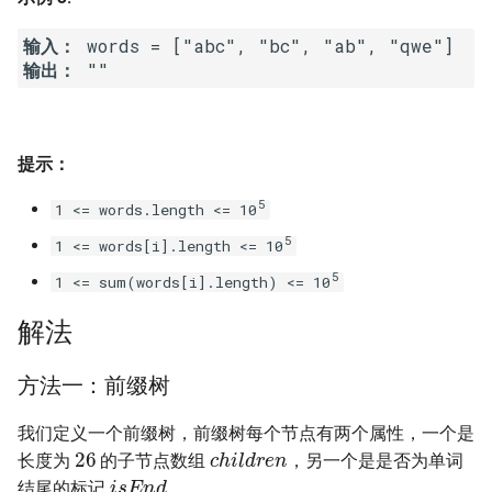
16. 不含重复字符的最长子字
18. 删除链表的节点
2.8. 环路检测
输入：
符串
输出：
19. 正则表达式匹配
3.1. 三合一
17. 含有所有字符的最短字符
串
20. 表示数值的字符串
3.2. 栈的最小值
提示：
18. 有效的回文
21. 调整数组顺序使奇数位于
3.3. 堆盘子
5
1 <= words.length <= 10
偶数前面
19. 最多删除一个字符得到回
3.4. 化栈为队
5
1 <= words[i].length <= 10
文
22. 链表中倒数第 k 个节点
5
1 <= sum(words[i].length) <= 10
3.5. 栈排序
20. 回文子字符串的个数
24. 反转链表
解法
3.6. 动物收容所
21. 删除链表的倒数第 n 个结
25. 合并两个排序的链表
方法一：前缀树
点
4.1. 节点间通路
26. 树的子结构
我们定义一个前缀树，前缀树每个节点有两个属性，一个是
26
children
22. 链表中环的入口节点
4.2. 最小高度树
长度为
的子节点数组
，另一个是是否为单词
isEnd
27. 二叉树的镜像
结尾的标记
。