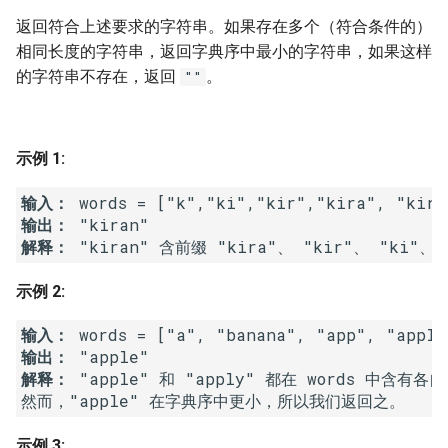
7. 数组中和为 0 的三个数
返回符合上述要求的字符串。如果存在多个（符合条件的）
10.2. 青蛙跳台阶问题
1.8. 零矩阵
相同长度的字符串，返回字典序中最小的字符串，如果这样
8. 和大于等于 target 的最短子
的字符串不存在，返回
。
""
数组
11. 旋转数组的最小数字
1.9. 字符串轮转
9. 乘积小于 K 的子数组
12. 矩阵中的路径
2.1. 移除重复节点
示例 1:
10. 和为 k 的子数组
13. 机器人的运动范围
2.2. 返回倒数第 k 个节点
输入：
输出：
11. 和 1 个数相同的子数组
14.1. 剪绳子
2.3. 删除中间节点
解释：
12. 左右两边子数组的和相等
14.2. 剪绳子 II
2.4. 分割链表
示例 2:
13. 二维子矩阵的和
15. 二进制中 1 的个数
2.5. 链表求和
输入：
输出： 
14. 字符串中的变位词
16. 数值的整数次方
2.6. 回文链表
解释：
 "apple" 和 "apply" 都在 words 中含有各
15. 字符串中的所有变位词
17. 打印从 1 到最大的 n 位数
2.7. 链表相交
示例 3: