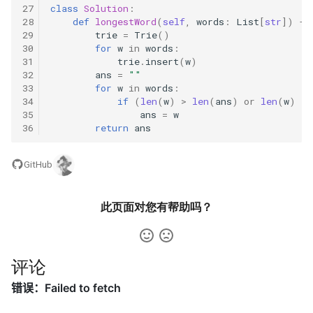
42. 连续子数组的最大和
8.4. 幂集
27
class
Solution
:
28
def
longestWord
(
self
,
words
:
List
[
str
])
->
41. 滑动窗口的平均值
43. 1 ～ n 整数中 1 出现的次
29
trie
=
Trie
()
8.5. 递归乘法
30
for
w
in
words
:
数
31
trie
.
insert
(
w
)
42. 最近请求次数
8.6. 汉诺塔问题
32
ans
=
""
44. 数字序列中某一位的数字
33
for
w
in
words
:
43. 往完全二叉树添加节点
34
if
(
len
(
w
)
>
len
(
ans
)
or
len
(
w
)
==
8.7. 无重复字符串的排列组合
35
ans
=
w
45. 把数组排成最小的数
36
return
ans
44. 二叉树每层的最大值
8.8. 有重复字符串的排列组合
46. 把数字翻译成字符串
GitHub
45. 二叉树最底层最左边的值
8.9. 括号
47. 礼物的最大价值
46. 二叉树的右侧视图
此页面对您有帮助吗？
8.10. 颜色填充
48. 最长不含重复字符的子字
47. 二叉树剪枝
符串
8.11. 硬币
评论
48. 序列化与反序列化二叉树
49. 丑数
8.12. 八皇后
49. 从根节点到叶节点的路径
50. 第一个只出现一次的字符
8.13. 堆箱子