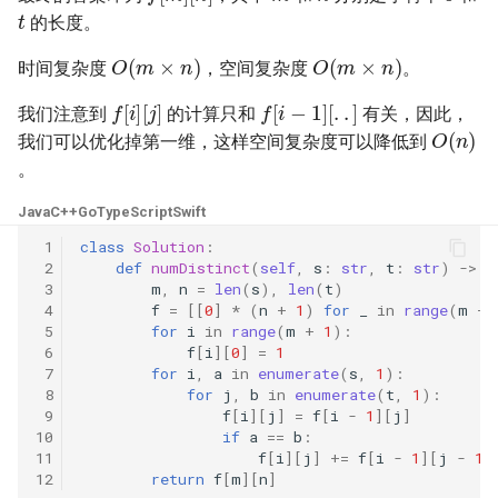
t
34. 在排序数组中查找元素的
34. 二叉树中和为某一值的路
5.2. 二进制数转字符串
的长度。
第一个和最后一个位置
径
O
(
m
×
n
)
O
(
m
×
n
)
5.3. 翻转数位
时间复杂度
，空间复杂度
。
35. 搜索插入位置
35. 复杂链表的复制
f
[
i
]
[
j
]
f
[
i
−
1
]
[
.
.
]
我们注意到
的计算只和
有关，因此，
5.4. 下一个数
O
(
n
)
我们可以优化掉第一维，这样空间复杂度可以降低到
36. 有效的数独
36. 二叉搜索树与双向链表
。
5.6. 整数转换
37. 解数独
37. 序列化二叉树
Java
C++
Go
TypeScript
Swift
5.7. 配对交换
 1
class
Solution
:
38. 外观数列
38. 字符串的排列
 2
def
numDistinct
(
self
,
s
:
str
,
t
:
str
)
->
i
5.8. 绘制直线
 3
m
,
n
=
len
(
s
),
len
(
t
)
39. 组合总和
39. 数组中出现次数超过一半
 4
f
=
[[
0
]
*
(
n
+
1
)
for
_
in
range
(
m
+
 5
for
i
in
range
(
m
+
1
):
的数字
8.1. 三步问题
 6
f
[
i
][
0
]
=
1
40. 组合总和 II
 7
for
i
,
a
in
enumerate
(
s
,
1
):
40. 最小的 k 个数
8.2. 迷路的机器人
 8
for
j
,
b
in
enumerate
(
t
,
1
):
 9
f
[
i
][
j
]
=
f
[
i
-
1
][
j
]
41. 缺失的第一个正数
10
if
a
==
b
:
41. 数据流中的中位数
8.3. 魔术索引
11
f
[
i
][
j
]
+=
f
[
i
-
1
][
j
-
1
]
42. 接雨水
12
return
f
[
m
][
n
]