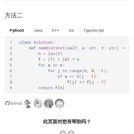
42. 连续子数组的最大和
8.4. 幂集
43. 字符串相乘
方法二
43. 1 ～ n 整数中 1 出现的次
8.5. 递归乘法
数
44. 通配符匹配
8.6. 汉诺塔问题
Python3
Java
C++
Go
TypeScript
44. 数字序列中某一位的数字
45. 跳跃游戏 II
1
class
Solution
:
8.7. 无重复字符串的排列组合
2
def
numDistinct
(
self
,
s
:
str
,
t
:
str
)
->
in
45. 把数组排成最小的数
46. 全排列
3
n
=
len
(
t
)
8.8. 有重复字符串的排列组合
4
f
=
[
1
]
+
[
0
]
*
n
5
for
a
in
s
:
46. 把数字翻译成字符串
47. 全排列 II
6
for
j
in
range
(
n
,
0
,
-
1
):
8.9. 括号
7
if
a
==
t
[
j
-
1
]:
47. 礼物的最大价值
48. 旋转图像
8
f
[
j
]
+=
f
[
j
-
1
]
9
return
f
[
n
]
8.10. 颜色填充
48. 最长不含重复字符的子字
49. 字母异位词分组
符串
8.11. 硬币
GitHub
50. Pow(x, n)
49. 丑数
8.12. 八皇后
此页面对您有帮助吗？
51. N 皇后
50. 第一个只出现一次的字符
8.13. 堆箱子