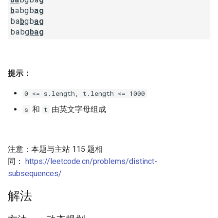
b
abgb
ag
17. 电话号码的字母组合
18. 删除链表的节点
2.8. 环路检测
ba
b
gb
ag
babg
bag
18. 四数之和
19. 正则表达式匹配
3.1. 三合一
19. 删除链表的倒数第 N 个结
20. 表示数值的字符串
3.2. 栈的最小值
点
提示：
21. 调整数组顺序使奇数位于
3.3. 堆盘子
0 <= s.length, t.length <= 1000
20. 有效的括号
偶数前面
3.4. 化栈为队
和
由英文字母组成
s
t
21. 合并两个有序链表
22. 链表中倒数第 k 个节点
3.5. 栈排序
22. 括号生成
24. 反转链表
注意：本题与主站 115 题相
3.6. 动物收容所
同：
https://leetcode.cn/problems/distinct-
23. 合并 K 个升序链表
25. 合并两个排序的链表
subsequences/
4.1. 节点间通路
24. 两两交换链表中的节点
26. 树的子结构
解法
4.2. 最小高度树
25. K 个一组翻转链表
27. 二叉树的镜像