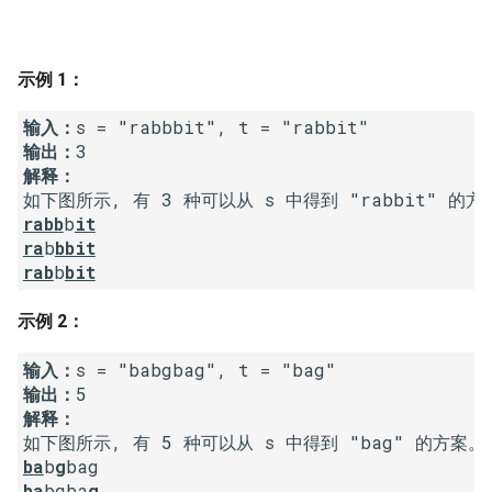
8. 字符串转换整数 (atoi)
10.2. 青蛙跳台阶问题
1.8. 零矩阵
示例 1：
9. 回文数
11. 旋转数组的最小数字
1.9. 字符串轮转
输入：
10. 正则表达式匹配
12. 矩阵中的路径
2.1. 移除重复节点
输出
：
解释：
11. 盛最多水的容器
13. 机器人的运动范围
2.2. 返回倒数第 k 个节点
rabb
b
it
ra
b
bbit
12. 整数转罗马数字
14.1. 剪绳子
2.3. 删除中间节点
rab
b
bit
13. 罗马数字转整数
14.2. 剪绳子 II
2.4. 分割链表
示例 2：
14. 最长公共前缀
15. 二进制中 1 的个数
2.5. 链表求和
输入：
输出
：
15. 三数之和
16. 数值的整数次方
2.6. 回文链表
解释：
16. 最接近的三数之和
17. 打印从 1 到最大的 n 位数
2.7. 链表相交
ba
b
g
ba
bgba
g