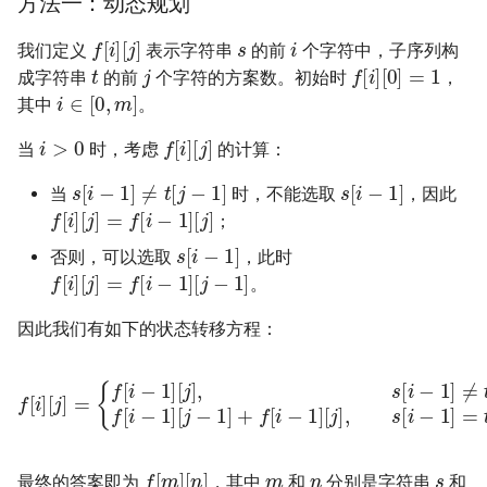
方法一：动态规划
4.3. 特定深度节点链表
s
i
f
[
i
]
[
j
]
26. 删除有序数组中的重复项
28. 对称的二叉树
我们定义
表示字符串
的前
个字符中，子序列构
t
j
f
[
i
]
[
0
]
=
1
4.4. 检查平衡性
成字符串
的前
个字符的方案数。初始时
，
i
∈
[
0
,
m
]
27. 移除元素
29. 顺时针打印矩阵
其中
。
4.5. 合法二叉搜索树
i
>
0
f
[
i
]
[
j
]
当
时，考虑
的计算：
28. 找出字符串中第一个匹配
30. 包含 min 函数的栈
s
[
i
−
1
]
≠
t
[
j
−
1
]
s
[
i
−
1
]
项的下标
4.6. 后继者
当
时，不能选取
，因此
f
[
i
]
[
j
]
=
f
[
i
−
1
]
[
j
]
31. 栈的压入、弹出序列
；
29. 两数相除
4.8. 首个共同祖先
s
[
i
−
1
]
否则，可以选取
，此时
32.1. 从上到下打印二叉树
f
[
i
]
[
j
]
=
f
[
i
−
1
]
[
j
−
1
]
30. 串联所有单词的子串
。
4.9. 二叉搜索树序列
32.2. 从上到下打印二叉树 II
因此我们有如下的状态转移方程：
31. 下一个排列
4.10. 检查子树
32.3. 从上到下打印二叉树 III
f
[
i
]
[
j
]
=
{
f
[
i
−
1
]
[
j
]
,
[
s
j
]
[
,
i
s
−
[
1
i
−
]
≠
1
t
]
[
=
j
−
t
[
1
j
−
]
f
1
[
]
i
−
1
]
[
j
−
1
]
+
f
[
i
32. 最长有效括号
4.12. 求和路径
33. 二叉搜索树的后序遍历序
33. 搜索旋转排序数组
列
5.1. 插入
m
n
s
f
[
m
]
[
n
]
最终的答案即为
，其中
和
分别是字符串
和