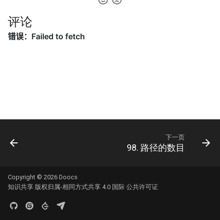
52. N 皇后 II
评论
51. 数组中的逆序对
8.14. 布尔运算
53. 最大子数组和
52. 两个链表的第一个公共节
10.1. 合并排序的数组
点
54. 螺旋矩阵
10.2. 变位词组
53.1. 在排序数组中查找数字 I
55. 跳跃游戏
10.3. 搜索旋转数组
53.2. ～ n-1 中缺失的数字
56. 合并区间
10.5. 稀疏数组搜索
54. 二叉搜索树的第 k 大节点
57. 插入区间
下一页
10.9. 排序矩阵查找
98. 路径的数目
55.1. 二叉树的深度
58. 最后一个单词的长度
10.10. 数字流的秩
55.2. 平衡二叉树
59. 螺旋矩阵 II
Copyright © 2026
Doocs
知识共享 版权归属-相同方式共享 4.0 国际 公共许可证
10.11. 峰与谷
56.1. 数组中数字出现的次数
60. 排列序列
16.1. 交换数字