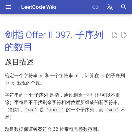
LeetCode Wiki
正
English
在
中文
剑指 Offer II 097. 子序列
1. 两数之和
3. 数组中重复的数字
题目描述
1.1. 判定字符是否唯一
初
的数目
始
2. 两数相加
4. 二维数组中的查找
解法
1.2. 判定是否互为字符重排
题目描述
化
3. 无重复字符的最长子串
5. 替换空格
1.3. URL 化
方法一：动态规划
搜
给定一个字符串
和一个字符串
，计算在
的子序列
s
t
s
中
出现的个数。
t
4. 寻找两个正序数组的中位数
6. 从尾到头打印链表
1.4. 回文排列
方法二
索
引
字符串的一个
子序列
是指，通过删除一些（也可以不删
5. 最长回文子串
7. 重建二叉树
1.5. 一次编辑
除）字符且不干扰剩余字符相对位置所组成的新字符串。
擎
（例如，
是
的一个子序列，而
不
"ACE"
"ABCDE"
"AEC"
6. Z 字形变换
9. 用两个栈实现队列
1.6. 字符串压缩
是）
7. 整数反转
10.1. 斐波那契数列
1.7. 旋转矩阵
题目数据保证答案符合 32 位带符号整数范围。