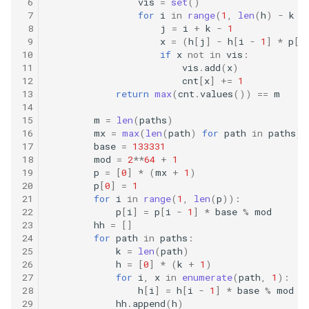
42. 连续子数组的最大和
8.4. 幂集
 6
vis
=
set
()
 7
for
i
in
range
(
1
,
len
(
h
)
-
k
+
 8
j
=
i
+
k
-
1
41. 滑动窗口的平均值
43. 1 ～ n 整数中 1 出现的次
8.5. 递归乘法
 9
x
=
(
h
[
j
]
-
h
[
i
-
1
]
*
p
[
j
数
10
if
x
not
in
vis
:
42. 最近请求次数
11
vis
.
add
(
x
)
8.6. 汉诺塔问题
12
cnt
[
x
]
+=
1
44. 数字序列中某一位的数字
13
return
max
(
cnt
.
values
())
==
m
43. 往完全二叉树添加节点
8.7. 无重复字符串的排列组合
14
45. 把数组排成最小的数
15
m
=
len
(
paths
)
16
mx
=
max
(
len
(
path
)
for
path
in
paths
)
44. 二叉树每层的最大值
8.8. 有重复字符串的排列组合
17
base
=
133331
46. 把数字翻译成字符串
18
mod
=
2
**
64
+
1
45. 二叉树最底层最左边的值
8.9. 括号
19
p
=
[
0
]
*
(
mx
+
1
)
47. 礼物的最大价值
20
p
[
0
]
=
1
21
for
i
in
range
(
1
,
len
(
p
)):
46. 二叉树的右侧视图
8.10. 颜色填充
22
p
[
i
]
=
p
[
i
-
1
]
*
base
%
mod
48. 最长不含重复字符的子字
23
hh
=
[]
47. 二叉树剪枝
符串
8.11. 硬币
24
for
path
in
paths
:
25
k
=
len
(
path
)
26
h
=
[
0
]
*
(
k
+
1
)
48. 序列化与反序列化二叉树
49. 丑数
8.12. 八皇后
27
for
i
,
x
in
enumerate
(
path
,
1
):
28
h
[
i
]
=
h
[
i
-
1
]
*
base
%
mod
+
49. 从根节点到叶节点的路径
50. 第一个只出现一次的字符
29
hh
.
append
(
h
)
8.13. 堆箱子