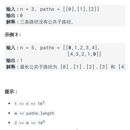
16. 不含重复字符的最长子字
18. 删除链表的节点
2.8. 环路检测
输入：
符串
输出：
19. 正则表达式匹配
3.1. 三合一
解释：
17. 含有所有字符的最短字符
串
示例 3：
20. 表示数值的字符串
3.2. 栈的最小值
输入：
n = 5, paths = [[
0
,1,2,3,4],

18. 有效的回文
21. 调整数组顺序使奇数位于
3.3. 堆盘子
                     [4,3,2,1,
0
偶数前面
输出：
19. 最多删除一个字符得到回
3.4. 化栈为队
解释：
最长公共子路径为 [0]，[1]，[2]，[3] 和 [4
文
22. 链表中倒数第 k 个节点
3.5. 栈排序
20. 回文子字符串的个数
24. 反转链表
提示：
3.6. 动物收容所
21. 删除链表的倒数第 n 个结
25. 合并两个排序的链表
5
1 <= n <= 10
点
4.1. 节点间通路
m == paths.length
26. 树的子结构
22. 链表中环的入口节点
4.2. 最小高度树
5
2 <= m <= 10
27. 二叉树的镜像