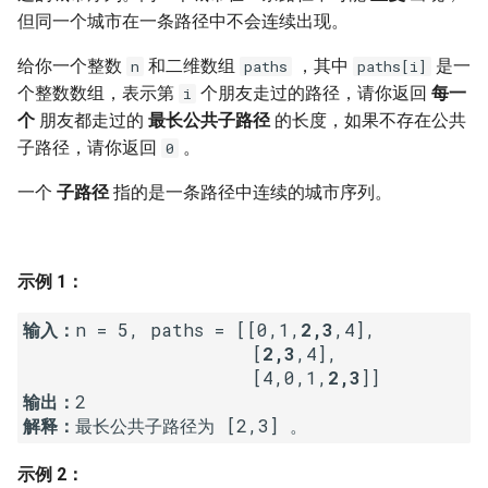
7. 数组中和为 0 的三个数
但同一个城市在一条路径中不会连续出现。
10.2. 青蛙跳台阶问题
1.8. 零矩阵
8. 和大于等于 target 的最短子
给你一个整数
和二维数组
，其中
是一
n
paths
paths[i]
数组
11. 旋转数组的最小数字
1.9. 字符串轮转
个整数数组，表示第
个朋友走过的路径，请你返回
每一
i
个
朋友都走过的
最长公共子路径
的长度，如果不存在公共
9. 乘积小于 K 的子数组
12. 矩阵中的路径
2.1. 移除重复节点
子路径，请你返回
。
0
10. 和为 k 的子数组
一个
子路径
指的是一条路径中连续的城市序列。
13. 机器人的运动范围
2.2. 返回倒数第 k 个节点
11. 和 1 个数相同的子数组
14.1. 剪绳子
2.3. 删除中间节点
示例 1：
12. 左右两边子数组的和相等
14.2. 剪绳子 II
2.4. 分割链表
输入：
n = 5, paths = [[0,1,
2,3
,4],

                     [
2,3
,4],

13. 二维子矩阵的和
15. 二进制中 1 的个数
2.5. 链表求和
                     [4,0,1,
2,3
输出：
14. 字符串中的变位词
16. 数值的整数次方
2.6. 回文链表
解释：
15. 字符串中的所有变位词
17. 打印从 1 到最大的 n 位数
2.7. 链表相交
示例 2：