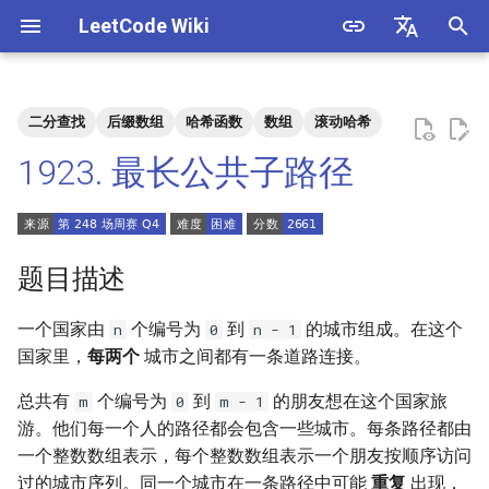
LeetCode Wiki
正
English
在
中文
二分查找
后缀数组
哈希函数
数组
滚动哈希
题目描述
3. 数组中重复的数字
1. 整数除法
1.1. 判定字符是否唯一
初
1923. 最长公共子路径
始
解法
4. 二维数组中的查找
2. 二进制加法
1.2. 判定是否互为字符重排
化
5. 替换空格
3. 前 n 个数字二进制中 1 的个
1.3. URL 化
方法一：字符串哈希
搜
题目描述
数
6. 从尾到头打印链表
1.4. 回文排列
索
一个国家由
个编号为
到
的城市组成。在这个
n
0
n - 1
4. 只出现一次的数字
引
国家里，
每两个
城市之间都有一条道路连接。
7. 重建二叉树
1.5. 一次编辑
擎
5. 单词长度的最大乘积
总共有
个编号为
到
的朋友想在这个国家旅
m
0
m - 1
9. 用两个栈实现队列
1.6. 字符串压缩
游。他们每一个人的路径都会包含一些城市。每条路径都由
6. 排序数组中两个数字之和
一个整数数组表示，每个整数数组表示一个朋友按顺序访问
10.1. 斐波那契数列
1.7. 旋转矩阵
过的城市序列。同一个城市在一条路径中可能
重复
出现，