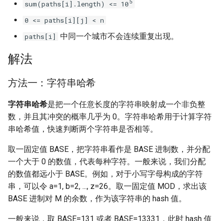
5
sum(paths[i].length) <= 10
23. 两个链表的第一个重合节
4.3. 特定深度节点链表
点
28. 对称的二叉树
0 <= paths[i][j] < n
4.4. 检查平衡性
中同一个城市不会连续重复出现。
paths[i]
24. 反转链表
29. 顺时针打印矩阵
解法
4.5. 合法二叉搜索树
25. 链表中的两数相加
30. 包含 min 函数的栈
4.6. 后继者
方法一：字符串哈希
26. 重排链表
31. 栈的压入、弹出序列
字符串哈希
是把一个任意长度的字符串映射成一个非负整
4.8. 首个共同祖先
27. 回文链表
数，并且其冲突的概率几乎为 0。字符串哈希用于计算字符
32.1. 从上到下打印二叉树
串哈希值，快速判断两个字符串是否相等。
4.9. 二叉搜索树序列
28. 展平多级双向链表
32.2. 从上到下打印二叉树 II
取一固定值 BASE，把字符串看作是 BASE 进制数，并分配
4.10. 检查子树
一个大于 0 的数值，代表每种字符。一般来说，我们分配
29. 排序的循环链表
32.3. 从上到下打印二叉树 III
的数值都远小于 BASE。例如，对于小写字母构成的字符
4.12. 求和路径
串，可以令 a=1, b=2, ..., z=26。取一固定值 MOD，求出该
30. 插入、删除和随机访问都
33. 二叉搜索树的后序遍历序
BASE 进制对 M 的余数，作为该字符串的 hash 值。
是 O(1) 的容器
列
5.1. 插入
一般来说，取 BASE=131 或者 BASE=13331，此时 hash 值