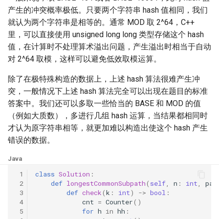
31. 最近最少使用缓存
34. 二叉树中和为某一值的路
5.2. 二进制数转字符串
产生的冲突概率极低。只要两个字符串 hash 值相同，我们
径
就认为两个字符串是相等的。通常 MOD 取 2^64，C++
32. 有效的变位词
5.3. 翻转数位
里，可以直接使用 unsigned long long 类型存储这个 hash
35. 复杂链表的复制
值，在计算时不处理算术溢出问题，产生溢出时相当于自动
33. 变位词组
5.4. 下一个数
对 2^64 取模，这样可以避免低效取模运算。
36. 二叉搜索树与双向链表
34. 外星语言是否排序
5.6. 整数转换
除了在极特殊构造的数据上，上述 hash 算法很难产生冲
37. 序列化二叉树
突，一般情况下上述 hash 算法完全可以出现在题目的标准
35. 最小时间差
5.7. 配对交换
答案中。我们还可以多取一些恰当的 BASE 和 MOD 的值
38. 字符串的排列
（例如大质数），多进行几组 hash 运算，当结果都相同时
36. 后缀表达式
5.8. 绘制直线
才认为原字符串相等，就更加难以构造出使这个 hash 产生
39. 数组中出现次数超过一半
错误的数据。
37. 小行星碰撞
的数字
8.1. 三步问题
Java
38. 每日温度
40. 最小的 k 个数
8.2. 迷路的机器人
 1
class
Solution
:
 2
def
longestCommonSubpath
(
self
,
n
:
int
,
pat
 3
def
check
(
k
:
int
)
->
bool
:
39. 直方图最大矩形面积
41. 数据流中的中位数
8.3. 魔术索引
 4
cnt
=
Counter
()
 5
for
h
in
hh
:
40. 矩阵中最大的矩形