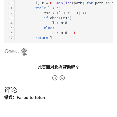
30
l
,
r
=
0
,
min
(
len
(
path
)
for
path
in
pa
数字之和
31
while
l
<
r
:
51. 数组中的逆序对
8.14. 布尔运算
32
mid
=
(
l
+
r
+
1
)
>>
1
50. 向下的路径节点之和
33
if
check
(
mid
):
34
l
=
mid
52. 两个链表的第一个公共节
10.1. 合并排序的数组
35
else
:
51. 节点之和最大的路径
点
36
r
=
mid
-
1
10.2. 变位词组
37
return
l
52. 展平二叉搜索树
53.1. 在排序数组中查找数字 I
10.3. 搜索旋转数组
GitHub
53. 二叉搜索树中的中序后继
53.2. ～ n-1 中缺失的数字
10.5. 稀疏数组搜索
此页面对您有帮助吗？
54. 所有大于等于节点的值之
54. 二叉搜索树的第 k 大节点
和
10.9. 排序矩阵查找
55.1. 二叉树的深度
55. 二叉搜索树迭代器
评论
10.10. 数字流的秩
55.2. 平衡二叉树
56. 二叉搜索树中两个节点之
10.11. 峰与谷
和
56.1. 数组中数字出现的次数
16.1. 交换数字