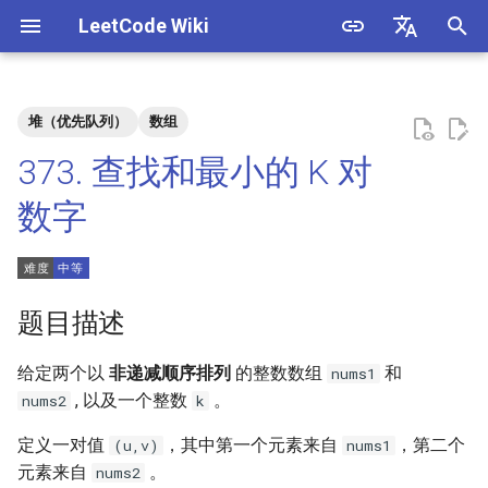
LeetCode Wiki
正
English
在
中文
堆（优先队列）
数组
题目描述
3. 数组中重复的数字
1. 整数除法
1.1. 判定字符是否唯一
初
373. 查找和最小的 K 对
始
解法
4. 二维数组中的查找
2. 二进制加法
1.2. 判定是否互为字符重排
数字
化
5. 替换空格
3. 前 n 个数字二进制中 1 的个
1.3. URL 化
方法一
搜
数
6. 从尾到头打印链表
1.4. 回文排列
索
题目描述
4. 只出现一次的数字
引
7. 重建二叉树
1.5. 一次编辑
给定两个以
非递减顺序排列
的整数数组
和
nums1
擎
5. 单词长度的最大乘积
, 以及一个整数
。
nums2
k
9. 用两个栈实现队列
1.6. 字符串压缩
6. 排序数组中两个数字之和
定义一对值
，其中第一个元素来自
，第二个
(u,v)
nums1
10.1. 斐波那契数列
1.7. 旋转矩阵
元素来自
。
nums2