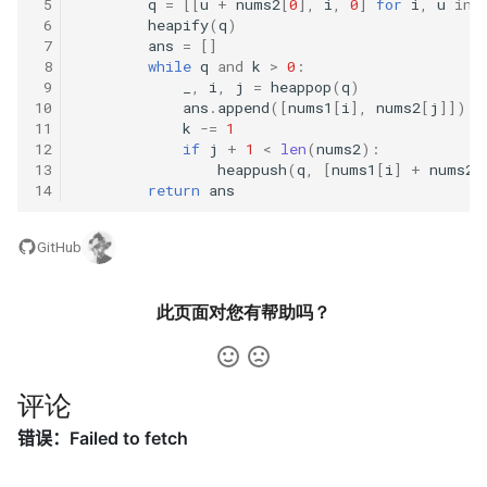
 5
q
=
[[
u
+
nums2
[
0
],
i
,
0
]
for
i
,
u
in
23. 两个链表的第一个重合节
4.3. 特定深度节点链表
 6
heapify
(
q
)
点
28. 对称的二叉树
 7
ans
=
[]
 8
while
q
and
k
>
0
:
4.4. 检查平衡性
 9
_
,
i
,
j
=
heappop
(
q
)
24. 反转链表
29. 顺时针打印矩阵
10
ans
.
append
([
nums1
[
i
],
nums2
[
j
]])
4.5. 合法二叉搜索树
11
k
-=
1
25. 链表中的两数相加
12
if
j
+
1
<
len
(
nums2
):
30. 包含 min 函数的栈
13
heappush
(
q
,
[
nums1
[
i
]
+
nums2
[
4.6. 后继者
14
return
ans
26. 重排链表
31. 栈的压入、弹出序列
4.8. 首个共同祖先
GitHub
27. 回文链表
32.1. 从上到下打印二叉树
4.9. 二叉搜索树序列
28. 展平多级双向链表
32.2. 从上到下打印二叉树 II
此页面对您有帮助吗？
4.10. 检查子树
29. 排序的循环链表
32.3. 从上到下打印二叉树 III
4.12. 求和路径
评论
30. 插入、删除和随机访问都
33. 二叉搜索树的后序遍历序
是 O(1) 的容器
列
5.1. 插入