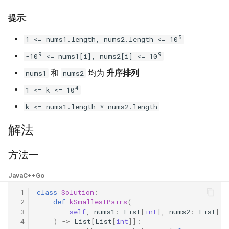
16. 不含重复字符的最长子字
18. 删除链表的节点
2.8. 环路检测
提示:
符串
19. 正则表达式匹配
3.1. 三合一
5
1 <= nums1.length, nums2.length <= 10
17. 含有所有字符的最短字符
9
9
-10
<= nums1[i], nums2[i] <= 10
串
20. 表示数值的字符串
3.2. 栈的最小值
和
均为
升序排列
nums1
nums2
18. 有效的回文
21. 调整数组顺序使奇数位于
3.3. 堆盘子
4
1 <= k <= 10
偶数前面
k <= nums1.length * nums2.length
19. 最多删除一个字符得到回
3.4. 化栈为队
文
22. 链表中倒数第 k 个节点
解法
3.5. 栈排序
20. 回文子字符串的个数
24. 反转链表
方法一
3.6. 动物收容所
21. 删除链表的倒数第 n 个结
25. 合并两个排序的链表
Java
C++
Go
点
4.1. 节点间通路
 1
class
Solution
:
26. 树的子结构
 2
def
kSmallestPairs
(
22. 链表中环的入口节点
 3
self
,
nums1
:
List
[
int
],
nums2
:
List
[
in
4.2. 最小高度树
 4
)
->
List
[
List
[
int
]]:
27. 二叉树的镜像