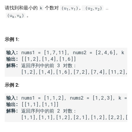
7. 数组中和为 0 的三个数
请找到和最小的
个数对
,
...
k
(u
,v
)
(u
,v
)
10.2. 青蛙跳台阶问题
1.8. 零矩阵
1
1
2
2
。
(u
,v
)
8. 和大于等于 target 的最短子
k
k
数组
11. 旋转数组的最小数字
1.9. 字符串轮转
9. 乘积小于 K 的子数组
12. 矩阵中的路径
2.1. 移除重复节点
示例 1:
输入:
10. 和为 k 的子数组
13. 机器人的运动范围
2.2. 返回倒数第 k 个节点
输出:
解释: 
返回序列中的前 3 对数：

11. 和 1 个数相同的子数组
14.1. 剪绳子
2.3. 删除中间节点
12. 左右两边子数组的和相等
14.2. 剪绳子 II
2.4. 分割链表
示例 2:
13. 二维子矩阵的和
15. 二进制中 1 的个数
2.5. 链表求和
输入: 
输出: 
14. 字符串中的变位词
16. 数值的整数次方
2.6. 回文链表
解释: 
返回序列中的前 2 对数：

15. 字符串中的所有变位词
17. 打印从 1 到最大的 n 位数
2.7. 链表相交